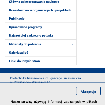
Główne zainteresowania naukowe
Uczestnictwo w organizacjach i projektach
Publikacje
Opracowane programy
Najczęściej zadawane pytania
Materiały do pobrania
Galeria zdjęć
Linki do innych stron
Politechnika Rzeszowska im. Ignacego Łukasiewicza
al. Powstańców Warszawy 12
35-029 Rzeszów
Akceptuję
tel.: +48 17 865 11 00
fax: +48 17 854 12 60
Nasze serwisy używają informacji zapisanych w plikach
e-mail:
kancelaria@prz.edu.pl