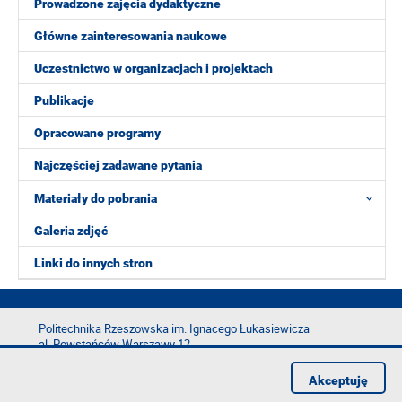
Prowadzone zajęcia dydaktyczne
Główne zainteresowania naukowe
Uczestnictwo w organizacjach i projektach
Publikacje
Opracowane programy
Najczęściej zadawane pytania
Materiały do pobrania
Galeria zdjęć
Linki do innych stron
Politechnika Rzeszowska im. Ignacego Łukasiewicza
al. Powstańców Warszawy 12
35-029 Rzeszów
Akceptuję
tel.: +48 17 865 11 00