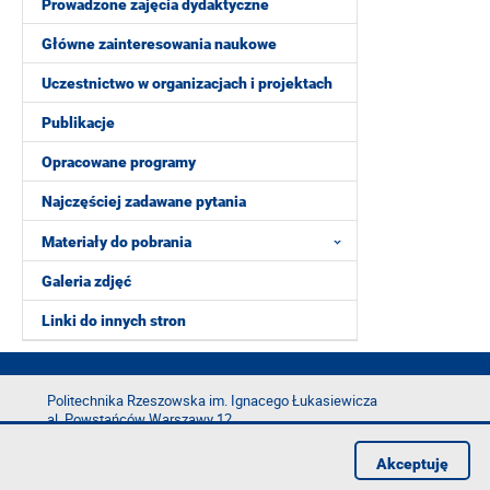
Prowadzone zajęcia dydaktyczne
Główne zainteresowania naukowe
Uczestnictwo w organizacjach i projektach
Publikacje
Opracowane programy
Najczęściej zadawane pytania
Materiały do pobrania
Galeria zdjęć
Linki do innych stron
Politechnika Rzeszowska im. Ignacego Łukasiewicza
al. Powstańców Warszawy 12
35-029 Rzeszów
Akceptuję
tel.: +48 17 865 11 00